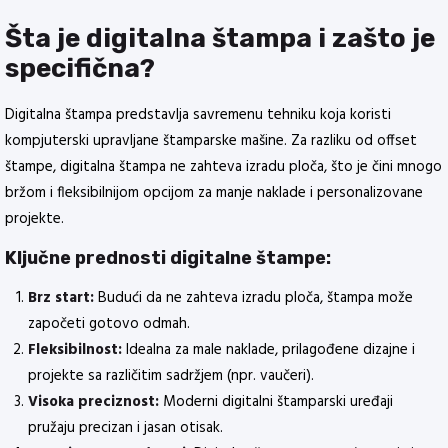
Šta je digitalna štampa i zašto je
specifična?
Digitalna štampa predstavlja savremenu tehniku koja koristi
kompjuterski upravljane štamparske mašine. Za razliku od offset
štampe, digitalna štampa ne zahteva izradu ploča, što je čini mnogo
bržom i fleksibilnijom opcijom za manje naklade i personalizovane
projekte.
Ključne prednosti digitalne štampe:
Brz start:
Budući da ne zahteva izradu ploča, štampa može
započeti gotovo odmah.
Fleksibilnost:
Idealna za male naklade, prilagođene dizajne i
projekte sa različitim sadržjem (npr. vaučeri).
Visoka preciznost:
Moderni digitalni štamparski uređaji
pružaju precizan i jasan otisak.