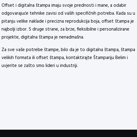
Offset i digitalna štampa imaju svoje prednosti i mane, a odabir
odgovarajuće tehnike zavisi od vaših specifičnih potreba. Kada su u
pitanju velike naklade i precizna reprodukcija boja, offset štampa je
najbolji izbor. S druge strane, za brze, fleksibilne i personalizirane
projekte, digitalna štampa je nenadmašna.
Za sve vaše potrebe štampe, bilo da je to digitalna štampa, štampa
velikih formata ili offset štampa, kontaktirajte Štampariju Belim i
uvjerite se zašto smo lideri u industriji.