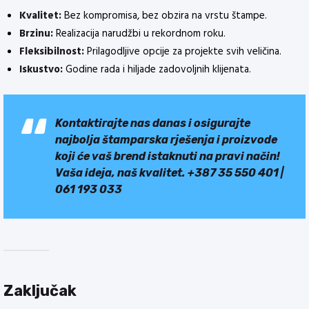
Kvalitet:
Bez kompromisa, bez obzira na vrstu štampe.
Brzinu:
Realizacija narudžbi u rekordnom roku.
Fleksibilnost:
Prilagodljive opcije za projekte svih veličina.
Iskustvo:
Godine rada i hiljade zadovoljnih klijenata.
Kontaktirajte nas danas i osigurajte
najbolja štamparska rješenja i proizvode
koji će vaš brend istaknuti na pravi način!
Vaša ideja, naš kvalitet. +387 35 550 401 |
061 193 033
Zaključak