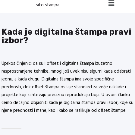
Kada je digitalna štampa pravi
izbor?
Uprkos činjenici da su i offset i digitalna štampa izuzetno
rasprostranjene tehnike, mnogi još uvek nisu sigurni kada odabrati
jednu, a kada drugu. Digitalna štampa ima svoje specifične
prednosti, dok offset štampa ostaje standard za veće naklade i
projekte koji zahtevaju preciznu reprodukciju boja. U ovom članku
ćemo detaljno objasniti kada je digitalna štampa pravi izbor, koje su
njene prednosti i mane, kao i kako se razlikuje od offset štampe.