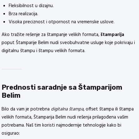
Fleksibilnost u dizajnu.
Brza realizacija.
Visoka preciznost i otpornost na vremenske uslove.
Ako tražite rešenje za štampanje velikih formata,
štamparija
poput Štamparije Belim nudi sveobuhvatne usluge koje pokrivaju i
digitalnu štampu i štampu velikih formata.
Prednosti saradnje sa Štamparijom
Belim
Bilo da vam je potrebna
digitalna štampa
, offset štampa ili štampa
velikih formata, Štamparija Belim nudi rešenja prilagođena vašim
potrebama. Naš tim koristi najmodernije tehnologije kako bi
osigurao: