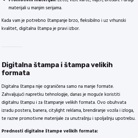
Promotivni materijali:
Letci, vizit karte, flajeri, brošure i drugi
materijali u manjim serijama.
Kada vam je potrebno štampanje brzo, fleksibilno i uz vrhunski
kvalitet, digitalna štampa je pravi izbor.
Digitalna štampa i štampa velikih
formata
Digitalna štampa nije ograničena samo na manje formate.
Zahvaljujući napretku tehnologije, danas je moguće koristiti
digitalnu štampu i za štampanje velikih formata. Ovo obuhvata
izradu postera, banera, citylight reklama, brendiranje vozila i izloga,
te razne promotivne materijale za unutrašnju i spoljašnju upotrebu.
Prednosti digitalne štampe velikih formata: