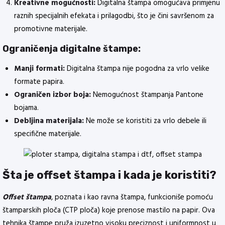
Kreativne mogućnosti:
Digitalna štampa omogućava primjenu
raznih specijalnih efekata i prilagodbi, što je čini savršenom za
promotivne materijale.
Ograničenja digitalne štampe:
Manji formati:
Digitalna štampa nije pogodna za vrlo velike
formate papira.
Ograničen izbor boja:
Nemogućnost štampanja Pantone
bojama.
Debljina materijala:
Ne može se koristiti za vrlo debele ili
specifične materijale.
Šta je offset štampa i kada je koristiti?
Offset štampa
, poznata i kao ravna štampa, funkcioniše pomoću
štamparskih ploča (CTP ploča) koje prenose mastilo na papir. Ova
tehnika štampe pruža izuzetno visoku preciznost i uniformnost u