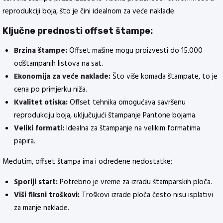
reprodukciji boja, što je čini idealnom za veće naklade.
Ključne prednosti offset štampe:
Brzina štampe:
Offset mašine mogu proizvesti do 15.000
odštampanih listova na sat.
Ekonomija za veće naklade:
Što više komada štampate, to je
cena po primjerku niža.
Kvalitet otiska:
Offset tehnika omogućava savršenu
reprodukciju boja, uključujući štampanje Pantone bojama.
Veliki formati:
Idealna za štampanje na velikim formatima
papira.
Međutim, offset štampa ima i određene nedostatke:
Sporiji start:
Potrebno je vreme za izradu štamparskih ploča.
Viši fiksni troškovi:
Troškovi izrade ploča često nisu isplativi
za manje naklade.