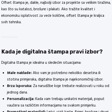
Offset štampa je, dakle, najbolji izbor za projekte sa velikim tiražima,
kao što su katalozi, brošure i plakati. Ako tražite kvalitet i
ekonomsku isplativost za veće količine, offset štampa je kraljica
svih tehnika.
Kada je digitalna štampa pravi izbor?
Digitalna štampa je idealna u sledećim situacijama:
Male naklade:
Ako vam je potrebno nekoliko desetina ili
stotina primjeraka, digitalna štampa je najekonomičniji izbor.
Brza isporuka:
Za narudžbe koje trebate realizovati u roku od
jednog dana.
Personalizacija:
Kada vam trebaju unikatni materijali, poput
vaučera sa različitim informacijama na svakom primjerku.